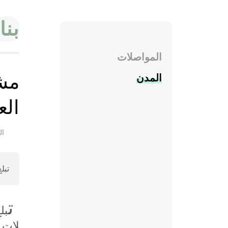
بنا
المواصلات
مشر
المدن
الع
التا
تبل
ت
بل
لات 