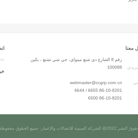
 معنا
انض
رقم 8 الشارع دي شنغ مينواي، حي شي تشنغ ، بكين
بريدي:
100088
خر
ني:
webmaster@ccgrp.com.cn
86-10-8201 6655 / 6644
86-10-8201 6500
 النشر 2022@ الشركة الصينية للاتصالات والإعمار، جميع الحقوق محفوظة