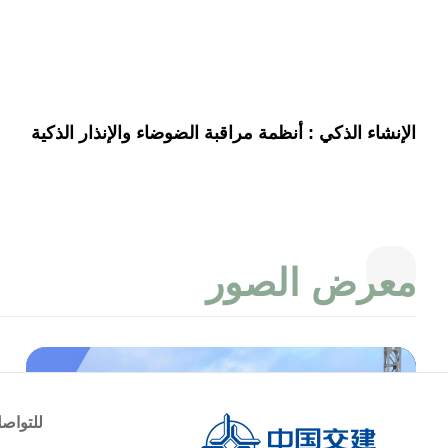
الإنشاء الذكي : أنظمة مراقبة الضوضاء والإنذار الذكية
ﻣﻌﺮﺽ اﻟﺼﻮﺭ
ساعة الأرض
عيد عمال لعام 2022 سعيد!
قادرات وقويات!
للتواصل