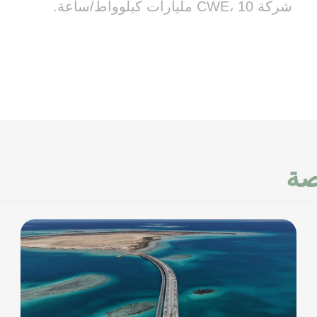
شركة CWE، 10 مليارات كيلوواط/ساعة.
صة