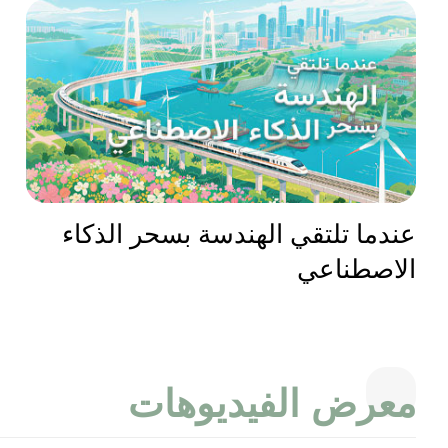
عندما تلتقي الهندسة بسحر الذكاء
الاصطناعي
ﻣﻌﺮﺽ اﻟﻔﻴﺪﻳﻮﻫﺎﺕ