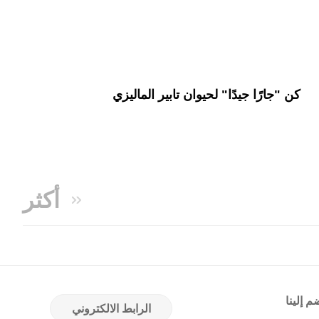
كن "جارًا جيدًا" لحيوان تابير الماليزي
أكثر
م إلينا
الرابط الالكتروني