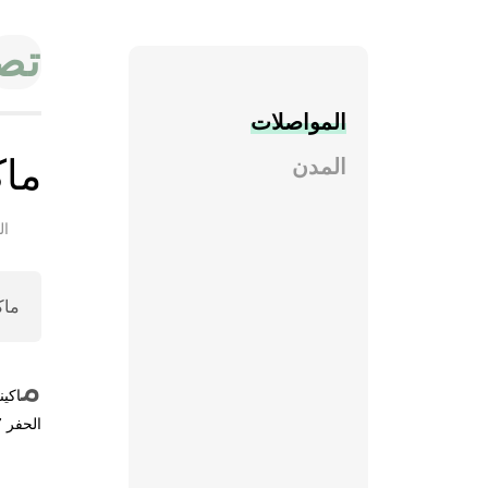
تصن
المواصلات
ماك
المدن
التا
ماك
م
اكين
الحفر 16.07 مترًا.