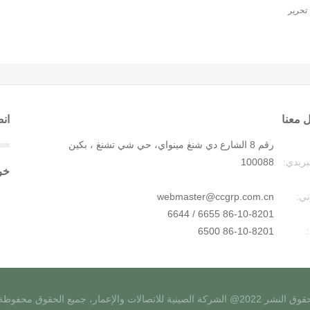
 معنا
انض
رقم 8 الشارع دي شنغ مينواي، حي شي تشنغ ، بكين
بريدي:
100088
خر
ني:
webmaster@ccgrp.com.cn
86-10-8201 6655 / 6644
86-10-8201 6500
 النشر 2022@ الشركة الصينية للاتصالات والإعمار، جميع الحقوق محفوظة